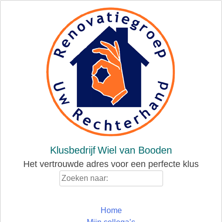
Skip
to
content
Klusbedrijf
Wiel van Booden
Het vertrouwde adres voor een perfecte klus
Zoeken
naar:
Home