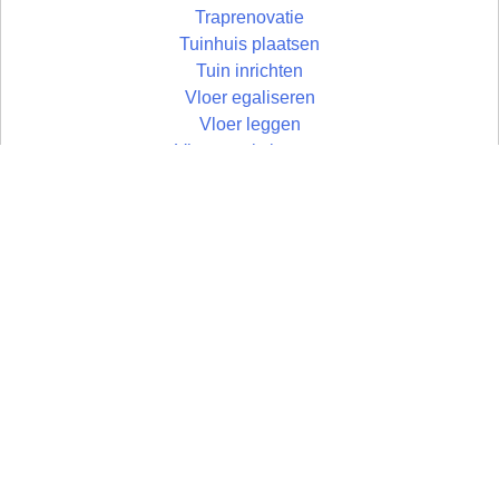
Traprenovatie
Tuinhuis plaatsen
Tuin inrichten
Vloer egaliseren
Vloer leggen
Vloertegels leggen
Vlonder maken
Wandtegels zetten
Wastafel plaatsen
Zolder aftimmeren
Zolder isoleren
Zoldertrap plaatsen
Zolder
Zonwering monteren
Zonwering
Zwaluwstaart vloer
© Uw Rechterhand BV - 2026 | developed by: Bart Simons