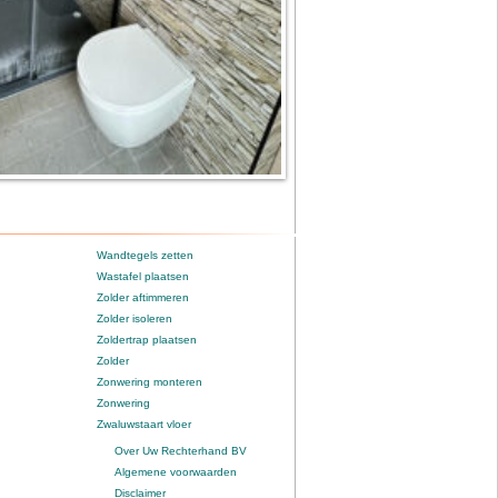
Wandtegels zetten
Wastafel plaatsen
Zolder aftimmeren
Zolder isoleren
Zoldertrap plaatsen
Zolder
Zonwering monteren
Zonwering
Zwaluwstaart vloer
Over Uw Rechterhand BV
Algemene voorwaarden
Disclaimer