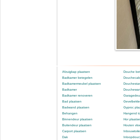
Afzuigkap plaatsen
Douche be
Badkamer betegelen
Douchecabi
Badkamermeubel plaatsen
Douchestan
Badkamer
Douchewan
Badkamer renoveren
Garagedeur
Bad plaatsen
Gevelbekle
Badwand plaatsen
Gyproc pla
Behangen
Hangend to
Binnendeur plaatsen
Hor plaats
Buitendeur plaatsen
Houten vlo
Carport plaatsen
Inbouwtoile
Dak
Inloopdou