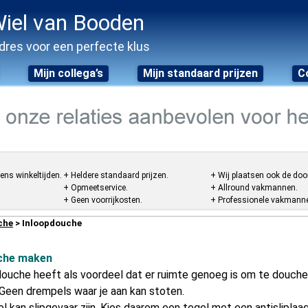
iel van Booden
dres voor een perfecte klus
Mijn collega’s
Mijn standaard prijzen
C
ens winkeltijden.
+ Heldere standaard prijzen.
+ Wij plaatsen ook de doo
+ Opmeetservice.
+ Allround vakmannen.
+ Geen voorrijkosten.
+ Professionele vakmannen
che
> Inloopdouche
che maken
douche heeft als voordeel dat er ruimte genoeg is om te douchen
. Geen drempels waar je aan kan stoten.
l kan slipgevaar zijn. Kies daarom een tegel met een antisliplaag