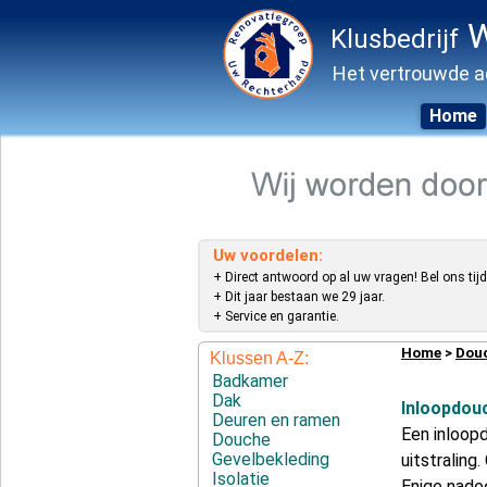
W
Klusbedrijf
Het vertrouwde a
Home
Skip
to
content
Uw voordelen:
+ Direct antwoord op al uw vragen! Bel ons tijd
+ Dit jaar bestaan we 29 jaar.
+ Service en garantie.
Home
>
Dou
Klussen A-Z:
Badkamer
Dak
Inloopdou
Deuren en ramen
Een inloop
Douche
Gevelbekleding
uitstraling
Isolatie
Enige nadee