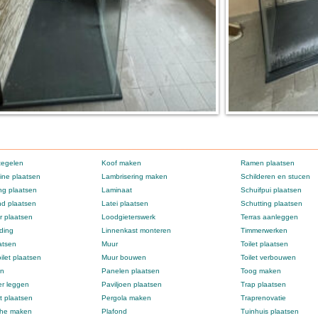
tegelen
Koof maken
Ramen plaatsen
ne plaatsen
Lambrisering maken
Schilderen en stucen
g plaatsen
Laminaat
Schuifpui plaatsen
d plaatsen
Latei plaatsen
Schutting plaatsen
 plaatsen
Loodgieterswerk
Terras aanleggen
ding
Linnenkast monteren
Timmerwerken
atsen
Muur
Toilet plaatsen
ilet plaatsen
Muur bouwen
Toilet verbouwen
en
Panelen plaatsen
Toog maken
er leggen
Paviljoen plaatsen
Trap plaatsen
t plaatsen
Pergola maken
Traprenovatie
che maken
Plafond
Tuinhuis plaatsen