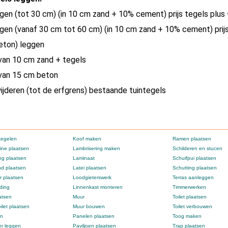
gen (tot 30 cm) (in 10 cm zand + 10% cement) prijs tegels plus 
gen (vanaf 30 cm tot 60 cm) (in 10 cm zand + 10% cement) prijs
eton) leggen
van 10 cm zand + tegels
van 15 cm beton
wijderen (tot de erfgrens) bestaande tuintegels
tegelen
Koof maken
Ramen plaatsen
ne plaatsen
Lambrisering maken
Schilderen en stucen
g plaatsen
Laminaat
Schuifpui plaatsen
d plaatsen
Latei plaatsen
Schutting plaatsen
 plaatsen
Loodgieterswerk
Terras aanleggen
ding
Linnenkast monteren
Timmerwerken
atsen
Muur
Toilet plaatsen
ilet plaatsen
Muur bouwen
Toilet verbouwen
en
Panelen plaatsen
Toog maken
er leggen
Paviljoen plaatsen
Trap plaatsen