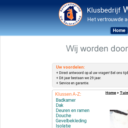
W
Klusbedrijf
Het vertrouwde a
Home
Skip
to
content
Uw voordelen:
+ Direct antwoord op al uw vragen! Bel ons tijd
+ Dit jaar bestaan we 29 jaar.
+ Service en garantie.
Home
>
Tuin
Klussen A-Z:
Badkamer
Dak
Deuren en ramen
Douche
Gevelbekleding
Isolatie