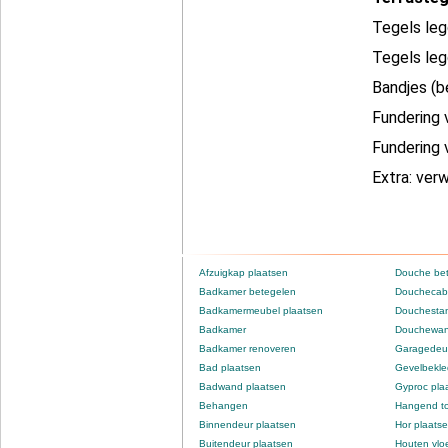
Tegels leg
Tegels leg
Bandjes (b
Fundering 
Fundering 
Extra: ver
Afzuigkap plaatsen
Douche be
Badkamer betegelen
Douchecabi
Badkamermeubel plaatsen
Douchestan
Badkamer
Douchewan
Badkamer renoveren
Garagedeur
Bad plaatsen
Gevelbekle
Badwand plaatsen
Gyproc pla
Behangen
Hangend to
Binnendeur plaatsen
Hor plaats
Buitendeur plaatsen
Houten vlo