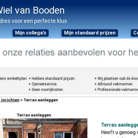
iel van Booden
dres voor een perfecte klus
Mijn collega’s
Mijn standaard prijzen
C
ens winkeltijden.
+ Heldere standaard prijzen.
+ Wij plaatsen ook de doo
+ Opmeetservice.
+ Allround vakmannen.
+ Geen voorrijkosten.
+ Professionele vakmannen
 inrichten
> Terras aanleggen
Terras aanleggen
Terras aanlegg
Heeft u genoeg v