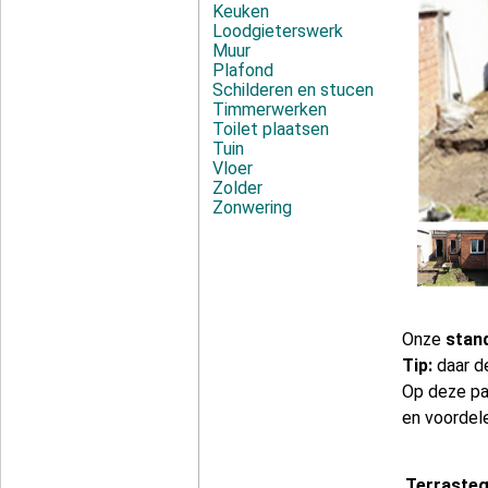
Keuken
Loodgieterswerk
Muur
Plafond
Schilderen en stucen
Timmerwerken
Toilet plaatsen
Tuin
Vloer
Zolder
Zonwering
Onze
stan
Tip:
daar d
Op deze pa
en voordel
Terrasteg