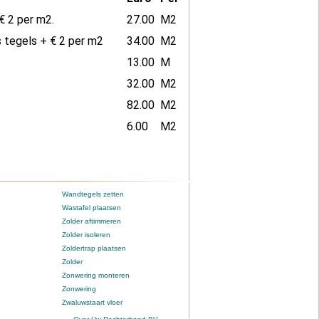
€ 2 per m2.
27.00
M2
 tegels + € 2 per m2
34.00
M2
13.00
M
32.00
M2
82.00
M2
6.00
M2
Wandtegels zetten
Wastafel plaatsen
Zolder aftimmeren
Zolder isoleren
Zoldertrap plaatsen
Zolder
Zonwering monteren
Zonwering
Zwaluwstaart vloer