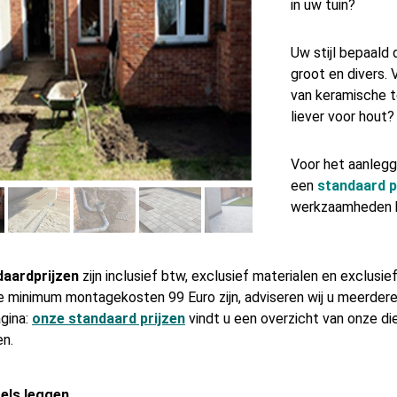
in uw tuin?
Uw stijl bepaald 
groot en divers. 
van keramische te
liever voor hout?
Voor het aanleg
een
standaard p
werkzaamheden k
daardprijzen
zijn inclusief btw, exclusief materialen en exclusie
e minimum montagekosten 99 Euro zijn, adviseren wij u meerdere
gina:
onze standaard prijzen
vindt u een overzicht van onze d
en.
els leggen.