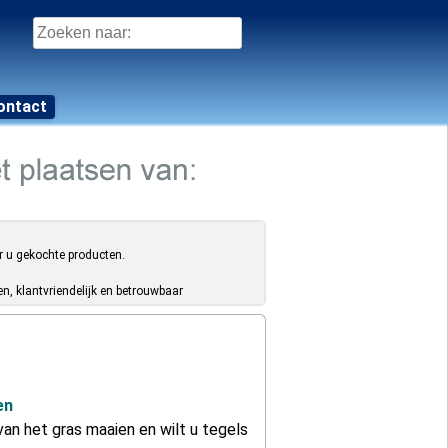
Zoeken
naar:
ontact
r u gekochte producten.
, klantvriendelijk en betrouwbaar
en
an het gras maaien en wilt u tegels