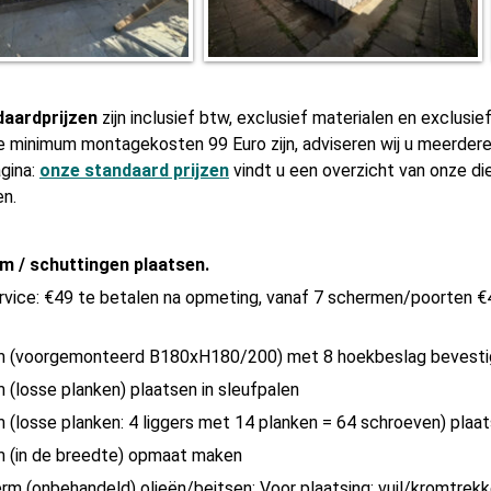
daardprijzen
zijn inclusief btw, exclusief materialen en exclusie
e minimum montagekosten 99 Euro zijn, adviseren wij u meerdere
gina:
onze standaard prijzen
vindt u een overzicht van onze d
en.
m / schuttingen plaatsen.
ice: €49 te betalen na opmeting, vanaf 7 schermen/poorten €4
m (voorgemonteerd B180xH180/200) met 8 hoekbeslag bevesti
 (losse planken) plaatsen in sleufpalen
 (losse planken: 4 liggers met 14 planken = 64 schroeven) plaa
m (in de breedte) opmaat maken
erm (onbehandeld) olieën/beitsen: Voor plaatsing: vuil/kromtrekk