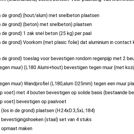
in de grond) (hout/alum) met snelbeton plaatsen
in de grond) (beton) met snelbeton) plaatsen
n de grond) 1 zak snel beton (25 kg) per paal
in de grond) Voorkom (met plasic folie) dat aluminium in contac
in de grond) toeslag voor bevestigen rondom regenpijp met 2 be
tegen muur) (L180 Alumi+hout) bevestigen tegen muur (met koz
tegen muur) Wandprofiel (L180,alum D25mm) tegen een muur pl
op voet) met 4 bouten bevestigen op solide basis (bestaande b
op voet) bevestigen op paalvoet
 (los in de grond) plaatsen (H:24xD:3,5xL:184)
 bevestigingshoeken (staal) set van 4 stuks
: opmaat maken