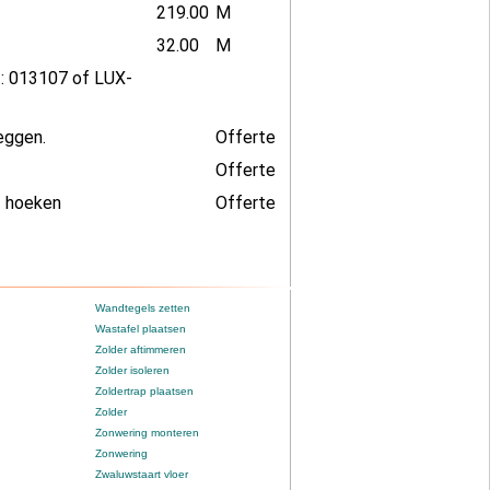
219.00
M
32.00
M
rt: 013107 of LUX-
leggen.
Offerte
Offerte
f hoeken
Offerte
Wandtegels zetten
Wastafel plaatsen
Zolder aftimmeren
Zolder isoleren
Zoldertrap plaatsen
Zolder
Zonwering monteren
Zonwering
Zwaluwstaart vloer