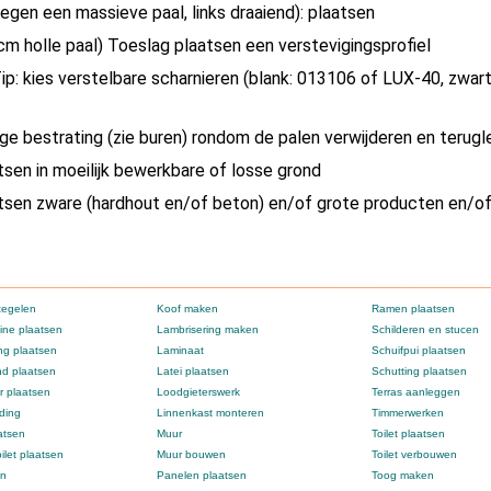
tegen een massieve paal, links draaiend): plaatsen
icm holle paal) Toeslag plaatsen een verstevigingsprofiel
Tip: kies verstelbare scharnieren (blank: 013106 of LUX-40, zwa
dige bestrating (zie buren) rondom de palen verwijderen en terug
atsen in moeilijk bewerkbare of losse grond
atsen zware (hardhout en/of beton) en/of grote producten en/o
tegelen
Koof maken
Ramen plaatsen
ne plaatsen
Lambrisering maken
Schilderen en stucen
g plaatsen
Laminaat
Schuifpui plaatsen
d plaatsen
Latei plaatsen
Schutting plaatsen
 plaatsen
Loodgieterswerk
Terras aanleggen
ding
Linnenkast monteren
Timmerwerken
atsen
Muur
Toilet plaatsen
ilet plaatsen
Muur bouwen
Toilet verbouwen
en
Panelen plaatsen
Toog maken