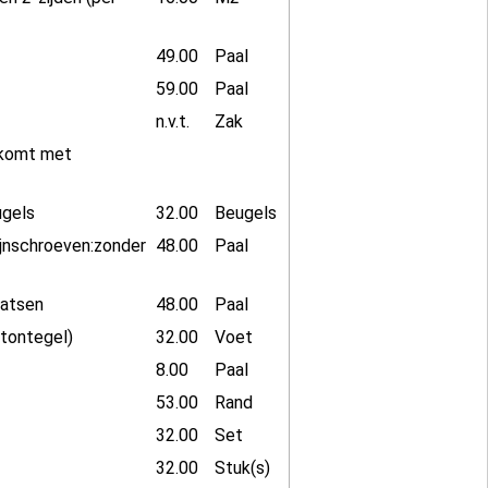
49.00
Paal
59.00
Paal
n.v.t.
Zak
t komt met
ugels
32.00
Beugels
ijnschroeven:zonder
48.00
Paal
aatsen
48.00
Paal
etontegel)
32.00
Voet
8.00
Paal
53.00
Rand
32.00
Set
32.00
Stuk(s)