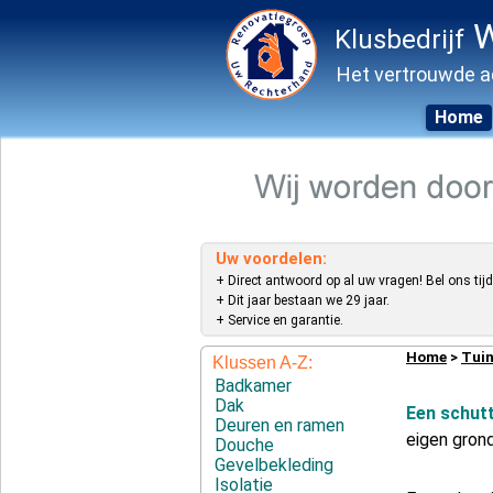
W
Klusbedrijf
Het vertrouwde a
Home
Skip
to
content
Uw voordelen:
+ Direct antwoord op al uw vragen! Bel ons tijd
+ Dit jaar bestaan we 29 jaar.
+ Service en garantie.
Home
>
Tuin
Klussen A-Z:
Badkamer
Dak
Een schut
Deuren en ramen
eigen grond
Douche
Gevelbekleding
Isolatie