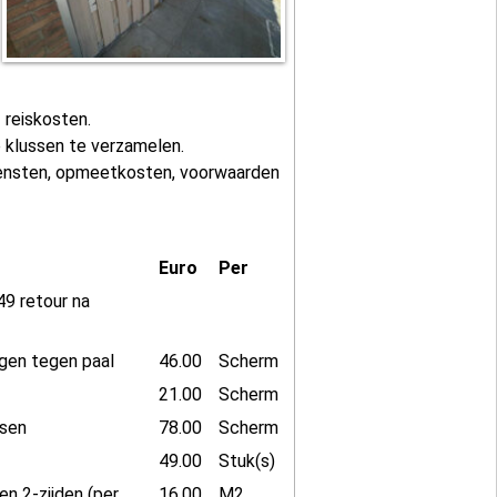
f reiskosten.
 klussen te verzamelen.
iensten, opmeetkosten, voorwaarden
Euro
Per
9 retour na
gen tegen paal
46.00
Scherm
21.00
Scherm
tsen
78.00
Scherm
49.00
Stuk(s)
en 2-zijden (per
16.00
M2