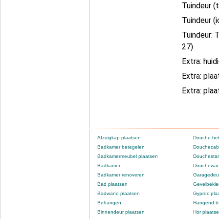
Tuindeur (
Tuindeur (
Tuindeur: 
27)
Extra: hui
Extra: pla
Extra: pla
Afzuigkap plaatsen
Douche be
Badkamer betegelen
Douchecabi
Badkamermeubel plaatsen
Douchestan
Badkamer
Douchewan
Badkamer renoveren
Garagedeur
Bad plaatsen
Gevelbekle
Badwand plaatsen
Gyproc pla
Behangen
Hangend to
Binnendeur plaatsen
Hor plaats