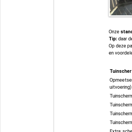
Onze
stan
Tip:
daar d
Op deze pa
en voordel
Tuinscher
Opmeetserv
uitvoering)
Tuinscher
Tuinscherm
Tuinscherm
Tuinscher
Extra: sch