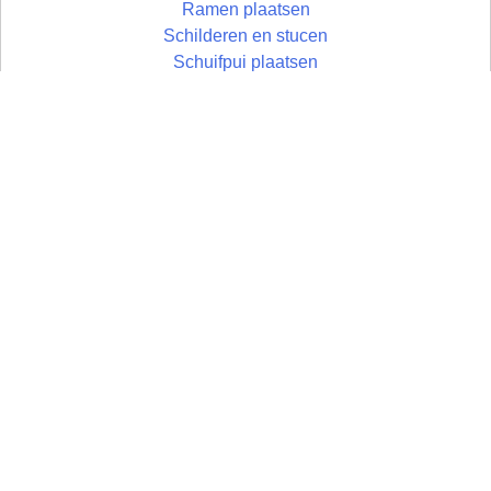
Ramen plaatsen
Schilderen en stucen
Schuifpui plaatsen
Schutting plaatsen
Terras aanleggen
Timmerwerken
Toilet plaatsen
Toilet verbouwen
Toog maken
Trap plaatsen
Traprenovatie
Tuinhuis plaatsen
Tuin inrichten
Vloer egaliseren
Vloer leggen
Vloertegels leggen
Vlonder maken
Wandtegels zetten