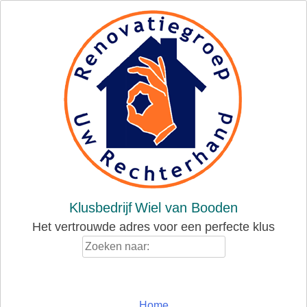
Skip
to
content
Klusbedrijf
Wiel van Booden
Het vertrouwde adres voor een perfecte klus
Zoeken
naar:
Home