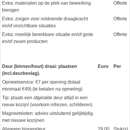
Extra: materialen op de plek van bewerking
Offerte
brengen
Extra: zorgen voor voldoende draagkracht
Offerte
en/of onzichtbare situaties
Extra: moeilijk bereikbare situatie en/of grote
Offerte
en/of zware producten
Deur (binnen/hout) draai: plaatsen
Euro
Per
(incl.deurbeslag).
Opmeetservice: €7 per opening (totaal
minimaal €49) (te betalen na opmeting)
Tip: plaats een afgelakte deur altijd in een
nieuw kozijn! (voorkom infrezen, schilderen)
Magneetsloten: advies uitsluitend gelijktijdig
met nieuwe kozijnen
Afvoeren binnendeur
29.00
Stuk(s)