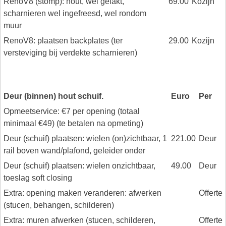
RenoV8 (stomp): hout, wel gelakt,
69.00
Kozijn
scharnieren wel ingefreesd, wel rondom
muur
RenoV8: plaatsen backplates (ter
29.00
Kozijn
versteviging bij verdekte scharnieren)
Deur (binnen) hout schuif.
Euro
Per
Opmeetservice: €7 per opening (totaal
minimaal €49) (te betalen na opmeting)
Deur (schuif) plaatsen: wielen (on)zichtbaar, 1
221.00
Deur
rail boven wand/plafond, geleider onder
Deur (schuif) plaatsen: wielen onzichtbaar,
49.00
Deur
toeslag soft closing
Extra: opening maken veranderen: afwerken
Offerte
(stucen, behangen, schilderen)
Extra: muren afwerken (stucen, schilderen,
Offerte