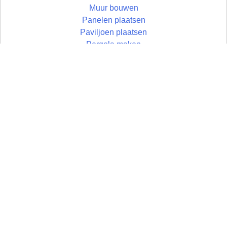
Muur bouwen
Panelen plaatsen
Paviljoen plaatsen
Pergola maken
Plafond
Plafond houten profiel
Plafond metalstud profiel
Pvc vloer leggen
Raamdecoratie
Radiatorombouw maken
Ramen plaatsen
Schilderen en stucen
Schuifpui plaatsen
Schutting plaatsen
Terras aanleggen
Timmerwerken
Toilet plaatsen
Toilet verbouwen