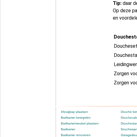
Tip:
daar d
Op deze pa
en voordel
Douchesta
Doucheset 
Douchesta
Leidingwer
Zorgen vo
Zorgen voo
Afzuigkap plaatsen
Douche be
Badkamer betegelen
Douchecabi
Badkamermeubel plaatsen
Douchestan
Badkamer
Douchewan
Badkamer renoveren
Garagedeur