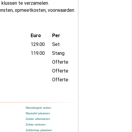
 klussen te verzamelen.
iensten, opmeetkosten, voorwaarden
Euro
Per
129.00
Set
119.00
Stang
Offerte
Offerte
Offerte
Wandtegels zetten
Wastafel plaatsen
Zolder aftimmeren
Zolder isoleren
Zoldertrap plaatsen