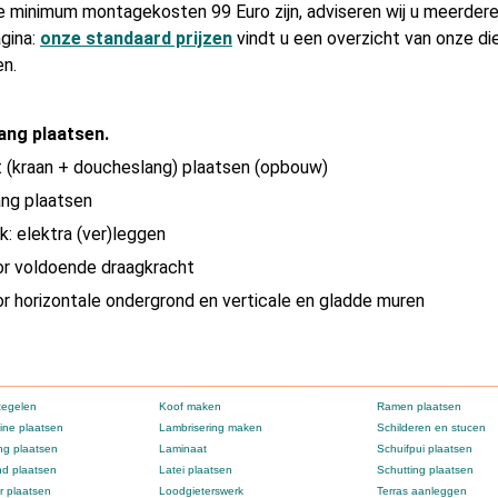
e minimum montagekosten 99 Euro zijn, adviseren wij u meerdere
gina:
onze standaard prijzen
vindt u een overzicht van onze d
en.
ng plaatsen.
(kraan + doucheslang) plaatsen (opbouw)
ng plaatsen
k: elektra (ver)leggen
or voldoende draagkracht
r horizontale ondergrond en verticale en gladde muren
tegelen
Koof maken
Ramen plaatsen
ne plaatsen
Lambrisering maken
Schilderen en stucen
g plaatsen
Laminaat
Schuifpui plaatsen
d plaatsen
Latei plaatsen
Schutting plaatsen
 plaatsen
Loodgieterswerk
Terras aanleggen