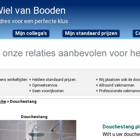
iel van Booden
dres voor een perfecte klus
Mijn collega’s
Mijn standaard prijzen
C
ens winkeltijden.
+ Heldere standaard prijzen.
+ Wij plaatsen ook de doo
+ Opmeetservice.
+ Allround vakmannen.
+ Geen voorrijkosten.
+ Professionele vakmannen
che
> Douchestang
Douchestang
Douchestang pl
Wilt u uw douche