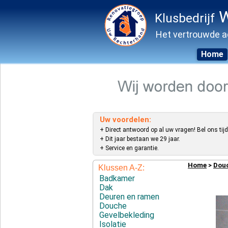
W
Klusbedrijf
Het vertrouwde a
Home
Skip
to
content
Uw voordelen:
+ Direct antwoord op al uw vragen! Bel ons tijd
+ Dit jaar bestaan we 29 jaar.
+ Service en garantie.
Home
>
Dou
Klussen A-Z:
Badkamer
Dak
Deuren en ramen
Douche
Gevelbekleding
Isolatie