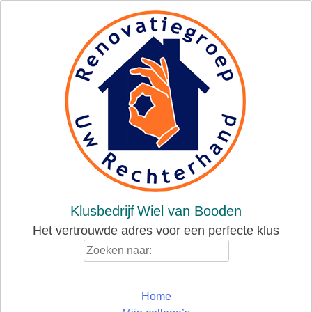
Skip
to
content
Klusbedrijf
Wiel van Booden
Het vertrouwde adres voor een perfecte klus
Zoeken
naar:
Home