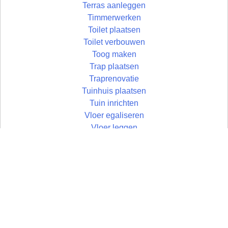
Terras aanleggen
Timmerwerken
Toilet plaatsen
Toilet verbouwen
Toog maken
Trap plaatsen
Traprenovatie
Tuinhuis plaatsen
Tuin inrichten
Vloer egaliseren
Vloer leggen
Vloertegels leggen
Vlonder maken
Wandtegels zetten
Wastafel plaatsen
Zolder aftimmeren
Zolder isoleren
Zoldertrap plaatsen