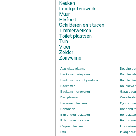
Keuken
Loodgieterswerk
Muur
Plafond
Schilderen en stucen
Timmerwerken
Toilet plaatsen
Tuin
Vloer
Zolder
Zonwering
Afzuigkap plaatsen
Douche be
Badkamer betegelen
Douchecabi
Badkamermeubel plaatsen
Douchestan
Badkamer
Douchewan
Badkamer renoveren
Garagedeur
Bad plaatsen
Gevelbekle
Badwand plaatsen
Gyproc pla
Behangen
Hangend to
Binnendeur plaatsen
Hor plaats
Buitendeur plaatsen
Houten vlo
Carport plaatsen
Inbouwtoile
Dak
Inloopdou