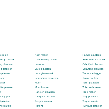
tegelen
Koof maken
Ramen plaatsen
ne plaatsen
Lambrisering maken
Schilderen en stucen
g plaatsen
Laminaat
Schuifpui plaatsen
d plaatsen
Latei plaatsen
Schutting plaatsen
 plaatsen
Loodgieterswerk
Terras aanleggen
ding
Linnenkast monteren
Timmerwerken
atsen
Muur
Toilet plaatsen
ilet plaatsen
Muur bouwen
Toilet verbouwen
en
Panelen plaatsen
Toog maken
er leggen
Paviljoen plaatsen
Trap plaatsen
t plaatsen
Pergola maken
Traprenovatie
che maken
Plafond
Tuinhuis plaatsen