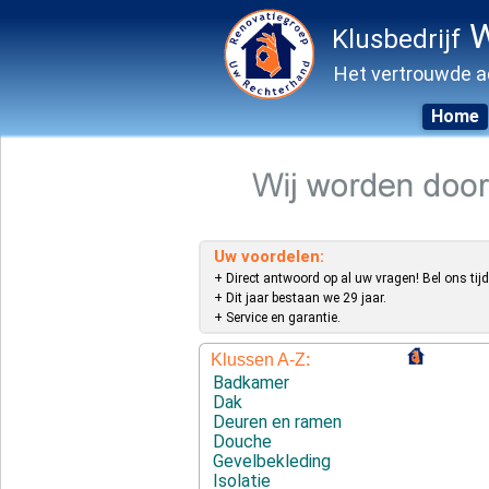
W
Klusbedrijf
Het vertrouwde a
Home
Skip
to
content
Uw voordelen:
+ Direct antwoord op al uw vragen! Bel ons tijd
+ Dit jaar bestaan we 29 jaar.
+ Service en garantie.
Klussen A-Z:
Badkamer
Dak
Deuren en ramen
Douche
Gevelbekleding
Isolatie