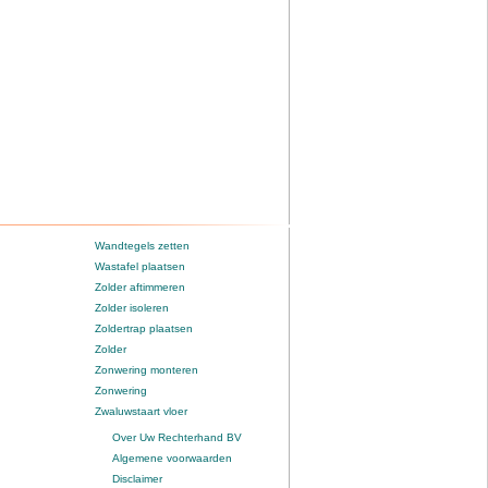
Wandtegels zetten
Wastafel plaatsen
Zolder aftimmeren
Zolder isoleren
Zoldertrap plaatsen
Zolder
Zonwering monteren
Zonwering
Zwaluwstaart vloer
Over Uw Rechterhand BV
Algemene voorwaarden
Disclaimer