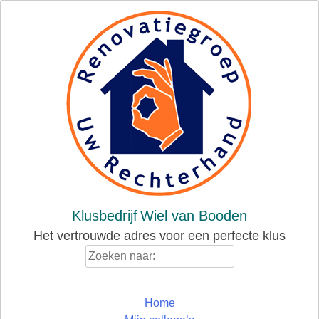
Skip
to
content
Klusbedrijf
Wiel van Booden
Het vertrouwde adres voor een perfecte klus
Zoeken
naar:
Home