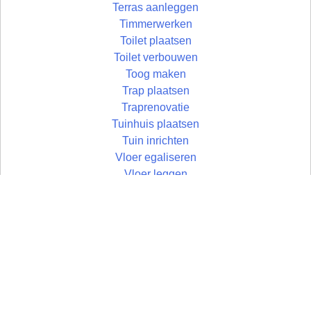
Terras aanleggen
Timmerwerken
Toilet plaatsen
Toilet verbouwen
Toog maken
Trap plaatsen
Traprenovatie
Tuinhuis plaatsen
Tuin inrichten
Vloer egaliseren
Vloer leggen
Vloertegels leggen
Vlonder maken
Wandtegels zetten
Wastafel plaatsen
Zolder aftimmeren
Zolder isoleren
Zoldertrap plaatsen