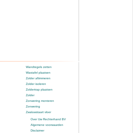
Wandtegels zetten
Wastafel plaatsen
Zolder aftimmeren
Zolder isoleren
Zoldertrap plaatsen
Zolder
Zonwering monteren
Zonwering
Zwaluwstaart vloer
Over Uw Rechterhand BV
Algemene voorwaarden
Disclaimer