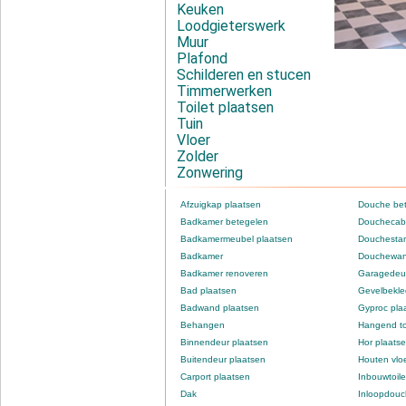
Keuken
Loodgieterswerk
Muur
Plafond
Schilderen en stucen
Timmerwerken
Toilet plaatsen
Tuin
Vloer
Zolder
Zonwering
Afzuigkap plaatsen
Douche be
Badkamer betegelen
Douchecabi
Badkamermeubel plaatsen
Douchestan
Badkamer
Douchewan
Badkamer renoveren
Garagedeur
Bad plaatsen
Gevelbekle
Badwand plaatsen
Gyproc pla
Behangen
Hangend to
Binnendeur plaatsen
Hor plaats
Buitendeur plaatsen
Houten vlo
Carport plaatsen
Inbouwtoile
Dak
Inloopdou