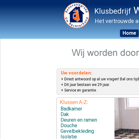
W
Klusbedrijf
Het vertrouwde a
Home
Skip
to
content
Uw voordelen:
+ Direct antwoord op al uw vragen! Bel ons tijd
+ Dit jaar bestaan we 29 jaar.
+ Service en garantie.
Klussen A-Z:
Badkamer
Dak
Deuren en ramen
Douche
Gevelbekleding
Isolatie