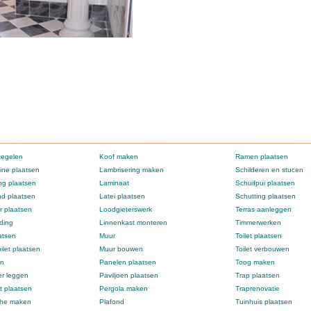
tegelen
Koof maken
Ramen plaatsen
ne plaatsen
Lambrisering maken
Schilderen en stucen
g plaatsen
Laminaat
Schuifpui plaatsen
d plaatsen
Latei plaatsen
Schutting plaatsen
 plaatsen
Loodgieterswerk
Terras aanleggen
ding
Linnenkast monteren
Timmerwerken
atsen
Muur
Toilet plaatsen
ilet plaatsen
Muur bouwen
Toilet verbouwen
en
Panelen plaatsen
Toog maken
er leggen
Paviljoen plaatsen
Trap plaatsen
t plaatsen
Pergola maken
Traprenovatie
che maken
Plafond
Tuinhuis plaatsen