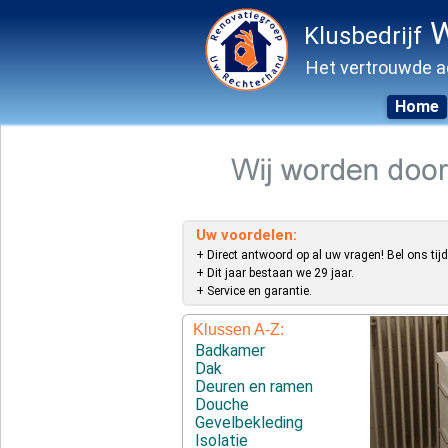
W
Klusbedrijf
Het vertrouwde a
Home
Skip
to
content
Uw voordelen:
+ Direct antwoord op al uw vragen! Bel ons tijd
+ Dit jaar bestaan we 29 jaar.
+ Service en garantie.
Klussen A-Z:
Badkamer
Dak
Deuren en ramen
Douche
Gevelbekleding
Isolatie