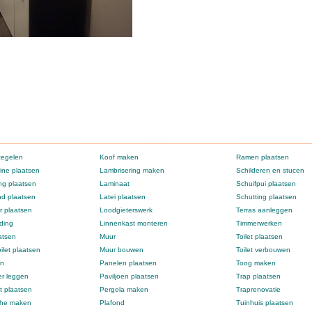
tegelen
Koof maken
Ramen plaatsen
ne plaatsen
Lambrisering maken
Schilderen en stucen
g plaatsen
Laminaat
Schuifpui plaatsen
d plaatsen
Latei plaatsen
Schutting plaatsen
 plaatsen
Loodgieterswerk
Terras aanleggen
ding
Linnenkast monteren
Timmerwerken
atsen
Muur
Toilet plaatsen
ilet plaatsen
Muur bouwen
Toilet verbouwen
en
Panelen plaatsen
Toog maken
er leggen
Paviljoen plaatsen
Trap plaatsen
t plaatsen
Pergola maken
Traprenovatie
che maken
Plafond
Tuinhuis plaatsen