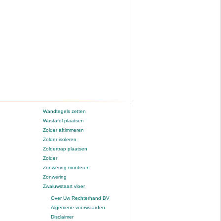
Wandtegels zetten
Wastafel plaatsen
Zolder aftimmeren
Zolder isoleren
Zoldertrap plaatsen
Zolder
Zonwering monteren
Zonwering
Zwaluwstaart vloer
Over Uw Rechterhand BV
Algemene voorwaarden
Disclaimer