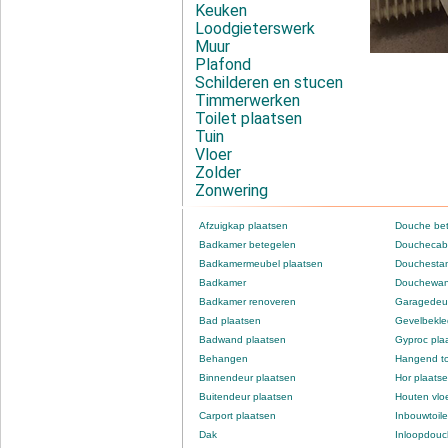
Keuken
Loodgieterswerk
Muur
Plafond
Schilderen en stucen
Timmerwerken
Toilet plaatsen
Tuin
Vloer
Zolder
Zonwering
Afzuigkap plaatsen
Douche be
Badkamer betegelen
Douchecabi
Badkamermeubel plaatsen
Douchestan
Badkamer
Douchewan
Badkamer renoveren
Garagedeur
Bad plaatsen
Gevelbekle
Badwand plaatsen
Gyproc pla
Behangen
Hangend to
Binnendeur plaatsen
Hor plaats
Buitendeur plaatsen
Houten vlo
Carport plaatsen
Inbouwtoile
Dak
Inloopdou