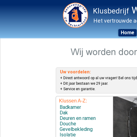
W
Klusbedrijf
Het vertrouwde a
Home
Skip
to
content
Uw voordelen:
+ Direct antwoord op al uw vragen! Bel ons tijd
+ Dit jaar bestaan we 29 jaar.
+ Service en garantie.
Klussen A-Z:
Badkamer
Dak
Deuren en ramen
Douche
Gevelbekleding
Isolatie