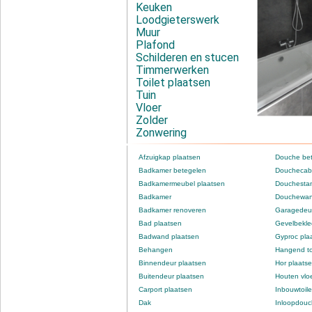
Keuken
Loodgieterswerk
Muur
Plafond
Schilderen en stucen
Timmerwerken
Toilet plaatsen
Tuin
Vloer
Zolder
Zonwering
Afzuigkap plaatsen
Douche be
Badkamer betegelen
Douchecabi
Badkamermeubel plaatsen
Douchestan
Badkamer
Douchewan
Badkamer renoveren
Garagedeur
Bad plaatsen
Gevelbekle
Badwand plaatsen
Gyproc pla
Behangen
Hangend to
Binnendeur plaatsen
Hor plaats
Buitendeur plaatsen
Houten vlo
Carport plaatsen
Inbouwtoile
Dak
Inloopdou