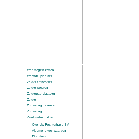
Wandtegels zetten
Wastafel plaatsen
Zolder aftimmeren
Zolder isoleren
Zoldertrap plaatsen
Zolder
Zonwering monteren
Zonwering
Zwaluwstaart vloer
Over Uw Rechterhand BV
Algemene voorwaarden
Disclaimer