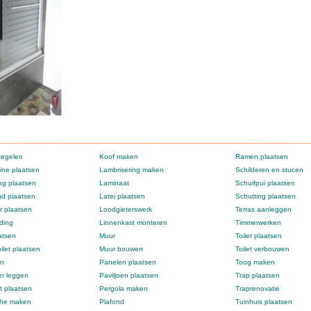
tegelen
Koof maken
Ramen plaatsen
ne plaatsen
Lambrisering maken
Schilderen en stucen
g plaatsen
Laminaat
Schuifpui plaatsen
d plaatsen
Latei plaatsen
Schutting plaatsen
 plaatsen
Loodgieterswerk
Terras aanleggen
ding
Linnenkast monteren
Timmerwerken
atsen
Muur
Toilet plaatsen
ilet plaatsen
Muur bouwen
Toilet verbouwen
en
Panelen plaatsen
Toog maken
er leggen
Paviljoen plaatsen
Trap plaatsen
t plaatsen
Pergola maken
Traprenovatie
che maken
Plafond
Tuinhuis plaatsen