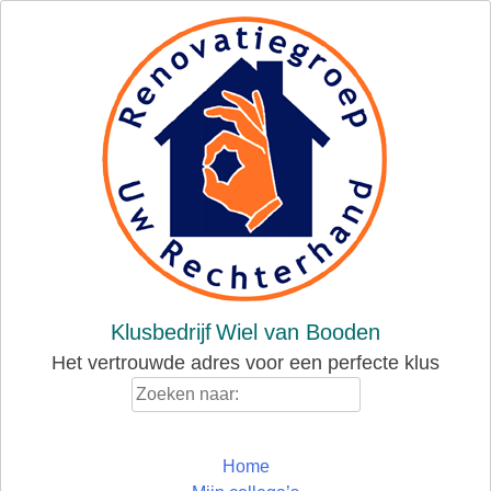
Skip
to
content
Klusbedrijf
Wiel van Booden
Het vertrouwde adres voor een perfecte klus
Zoeken
naar:
Home