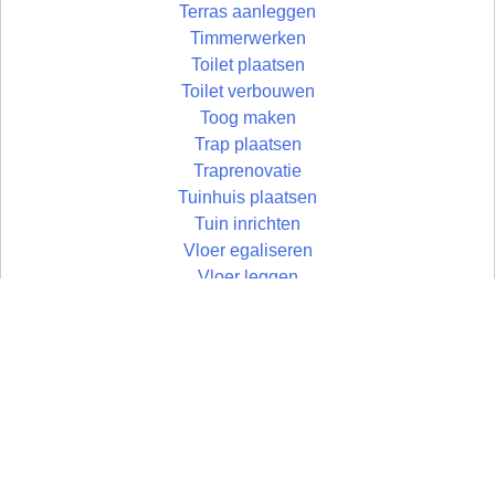
Terras aanleggen
Timmerwerken
Toilet plaatsen
Toilet verbouwen
Toog maken
Trap plaatsen
Traprenovatie
Tuinhuis plaatsen
Tuin inrichten
Vloer egaliseren
Vloer leggen
Vloertegels leggen
Vlonder maken
Wandtegels zetten
Wastafel plaatsen
Zolder aftimmeren
Zolder isoleren
Zoldertrap plaatsen