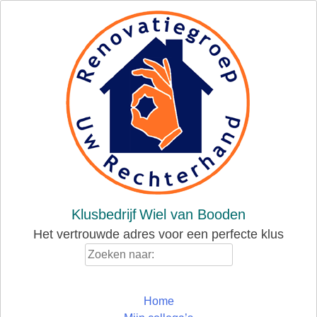
Skip
to
content
Klusbedrijf
Wiel van Booden
Het vertrouwde adres voor een perfecte klus
Zoeken
naar:
Home