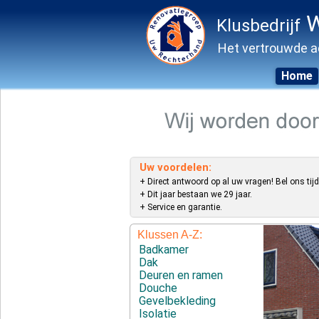
W
Klusbedrijf
Het vertrouwde a
Home
Skip
to
content
Uw voordelen:
+ Direct antwoord op al uw vragen! Bel ons tijd
+ Dit jaar bestaan we 29 jaar.
+ Service en garantie.
Klussen A-Z:
Badkamer
Dak
Deuren en ramen
Douche
Gevelbekleding
Isolatie