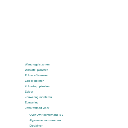
Wandtegels zetten
Wastafel plaatsen
Zolder aftimmeren
Zolder isoleren
Zoldertrap plaatsen
Zolder
Zonwering monteren
Zonwering
Zwaluwstaart vloer
Over Uw Rechterhand BV
Algemene voorwaarden
Disclaimer