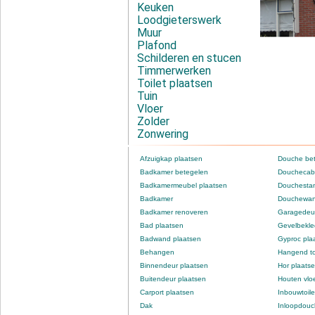
Keuken
Loodgieterswerk
Muur
Plafond
Schilderen en stucen
Timmerwerken
Toilet plaatsen
Tuin
Vloer
Zolder
Zonwering
Afzuigkap plaatsen
Douche be
Badkamer betegelen
Douchecabi
Badkamermeubel plaatsen
Douchestan
Badkamer
Douchewan
Badkamer renoveren
Garagedeur
Bad plaatsen
Gevelbekle
Badwand plaatsen
Gyproc pla
Behangen
Hangend to
Binnendeur plaatsen
Hor plaats
Buitendeur plaatsen
Houten vlo
Carport plaatsen
Inbouwtoile
Dak
Inloopdou