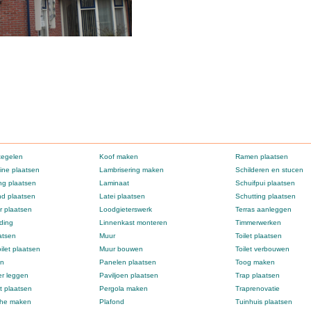
tegelen
Koof maken
Ramen plaatsen
ne plaatsen
Lambrisering maken
Schilderen en stucen
g plaatsen
Laminaat
Schuifpui plaatsen
d plaatsen
Latei plaatsen
Schutting plaatsen
 plaatsen
Loodgieterswerk
Terras aanleggen
ding
Linnenkast monteren
Timmerwerken
atsen
Muur
Toilet plaatsen
ilet plaatsen
Muur bouwen
Toilet verbouwen
en
Panelen plaatsen
Toog maken
er leggen
Paviljoen plaatsen
Trap plaatsen
t plaatsen
Pergola maken
Traprenovatie
che maken
Plafond
Tuinhuis plaatsen