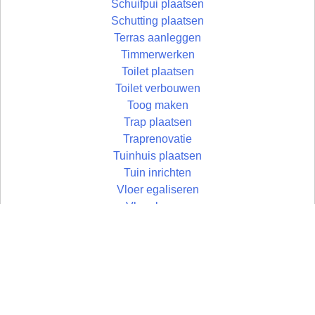
Schuifpui plaatsen
Schutting plaatsen
Terras aanleggen
Timmerwerken
Toilet plaatsen
Toilet verbouwen
Toog maken
Trap plaatsen
Traprenovatie
Tuinhuis plaatsen
Tuin inrichten
Vloer egaliseren
Vloer leggen
Vloertegels leggen
Vlonder maken
Wandtegels zetten
Wastafel plaatsen
Zolder aftimmeren