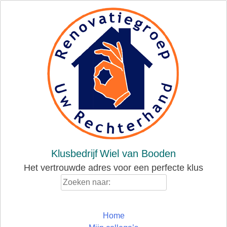
Skip
to
content
Klusbedrijf
Wiel van Booden
Het vertrouwde adres voor een perfecte klus
Zoeken
naar:
Home