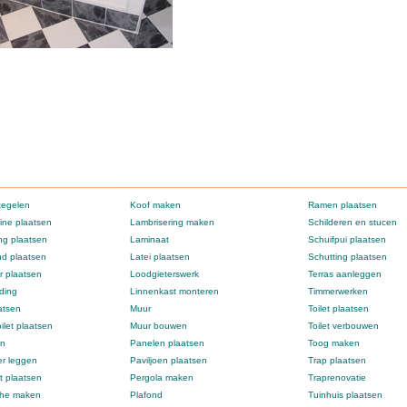
tegelen
Koof maken
Ramen plaatsen
ne plaatsen
Lambrisering maken
Schilderen en stucen
g plaatsen
Laminaat
Schuifpui plaatsen
d plaatsen
Latei plaatsen
Schutting plaatsen
 plaatsen
Loodgieterswerk
Terras aanleggen
ding
Linnenkast monteren
Timmerwerken
atsen
Muur
Toilet plaatsen
ilet plaatsen
Muur bouwen
Toilet verbouwen
en
Panelen plaatsen
Toog maken
er leggen
Paviljoen plaatsen
Trap plaatsen
t plaatsen
Pergola maken
Traprenovatie
che maken
Plafond
Tuinhuis plaatsen