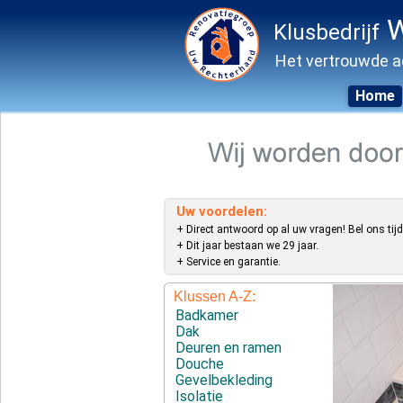
W
Klusbedrijf
Het vertrouwde a
Home
Skip
to
content
Uw voordelen:
+ Direct antwoord op al uw vragen! Bel ons tijd
+ Dit jaar bestaan we 29 jaar.
+ Service en garantie.
Klussen A-Z:
Badkamer
Dak
Deuren en ramen
Douche
Gevelbekleding
Isolatie