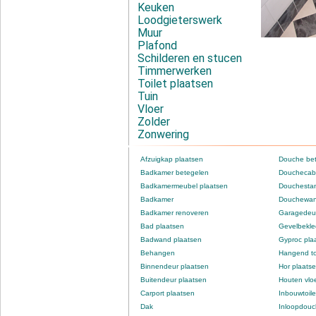
Keuken
Loodgieterswerk
Muur
Plafond
Schilderen en stucen
Timmerwerken
Toilet plaatsen
Tuin
Vloer
Zolder
Zonwering
Afzuigkap plaatsen
Douche be
Badkamer betegelen
Douchecabi
Badkamermeubel plaatsen
Douchestan
Badkamer
Douchewan
Badkamer renoveren
Garagedeur
Bad plaatsen
Gevelbekle
Badwand plaatsen
Gyproc pla
Behangen
Hangend to
Binnendeur plaatsen
Hor plaats
Buitendeur plaatsen
Houten vlo
Carport plaatsen
Inbouwtoile
Dak
Inloopdou