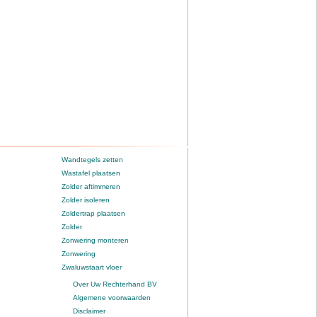
Wandtegels zetten
Wastafel plaatsen
Zolder aftimmeren
Zolder isoleren
Zoldertrap plaatsen
Zolder
Zonwering monteren
Zonwering
Zwaluwstaart vloer
Over Uw Rechterhand BV
Algemene voorwaarden
Disclaimer