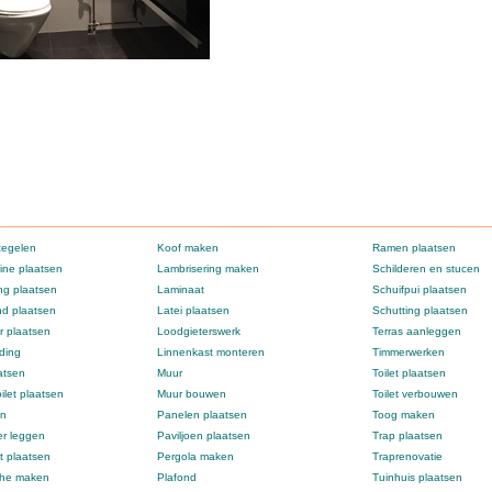
tegelen
Koof maken
Ramen plaatsen
ne plaatsen
Lambrisering maken
Schilderen en stucen
g plaatsen
Laminaat
Schuifpui plaatsen
d plaatsen
Latei plaatsen
Schutting plaatsen
 plaatsen
Loodgieterswerk
Terras aanleggen
ding
Linnenkast monteren
Timmerwerken
atsen
Muur
Toilet plaatsen
ilet plaatsen
Muur bouwen
Toilet verbouwen
en
Panelen plaatsen
Toog maken
er leggen
Paviljoen plaatsen
Trap plaatsen
t plaatsen
Pergola maken
Traprenovatie
che maken
Plafond
Tuinhuis plaatsen