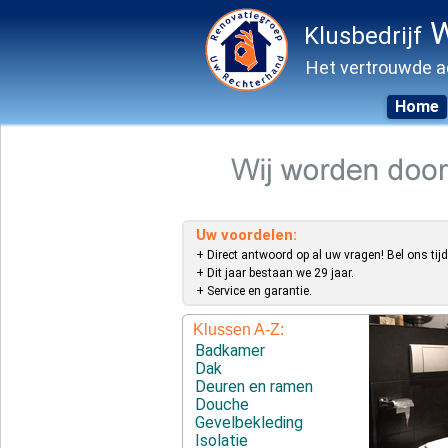
W
Klusbedrijf
Het vertrouwde a
Home
Skip
to
content
Uw voordelen:
+ Direct antwoord op al uw vragen! Bel ons tijd
+ Dit jaar bestaan we 29 jaar.
+ Service en garantie.
Klussen A-Z:
Badkamer
Dak
Deuren en ramen
Douche
Gevelbekleding
Isolatie