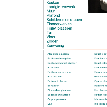
Keuken
Loodgieterswerk
Muur
Plafond
Schilderen en stucen
Timmerwerken
Toilet plaatsen
Tuin
Vloer
Zolder
Zonwering
Afzuigkap plaatsen
Douche be
Badkamer betegelen
Douchecabi
Badkamermeubel plaatsen
Douchestan
Badkamer
Douchewan
Badkamer renoveren
Garagedeur
Bad plaatsen
Gevelbekle
Badwand plaatsen
Gyproc pla
Behangen
Hangend to
Binnendeur plaatsen
Hor plaats
Buitendeur plaatsen
Houten vlo
Carport plaatsen
Inbouwtoile
Dak
Inloopdou