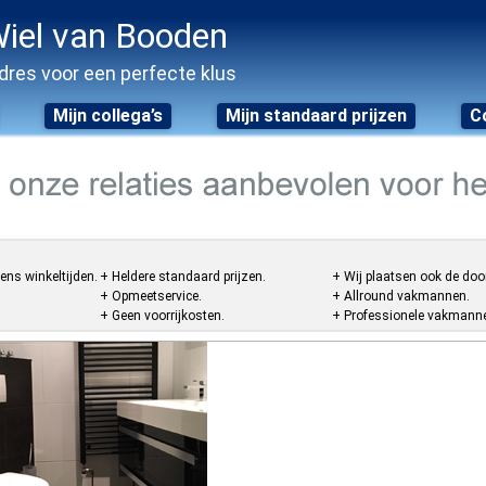
iel van Booden
dres voor een perfecte klus
Mijn collega’s
Mijn standaard prijzen
C
ens winkeltijden.
+ Heldere standaard prijzen.
+ Wij plaatsen ook de doo
+ Opmeetservice.
+ Allround vakmannen.
+ Geen voorrijkosten.
+ Professionele vakmannen