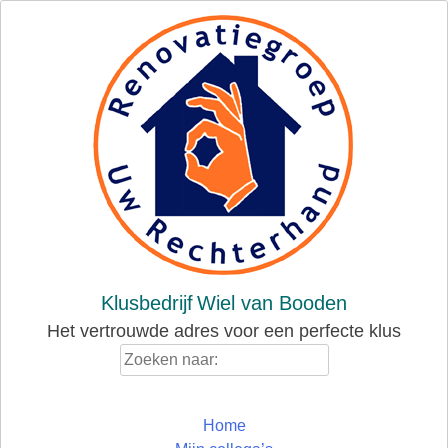
Skip
to
content
Klusbedrijf
Wiel van Booden
Het vertrouwde adres voor een perfecte klus
Zoeken
naar:
Home