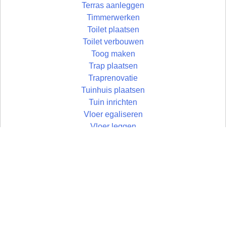
Terras aanleggen
Timmerwerken
Toilet plaatsen
Toilet verbouwen
Toog maken
Trap plaatsen
Traprenovatie
Tuinhuis plaatsen
Tuin inrichten
Vloer egaliseren
Vloer leggen
Vloertegels leggen
Vlonder maken
Wandtegels zetten
Wastafel plaatsen
Zolder aftimmeren
Zolder isoleren
Zoldertrap plaatsen