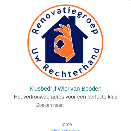
Skip
to
content
Klusbedrijf
Wiel van Booden
Het vertrouwde adres voor een perfecte klus
Zoeken
naar:
Home