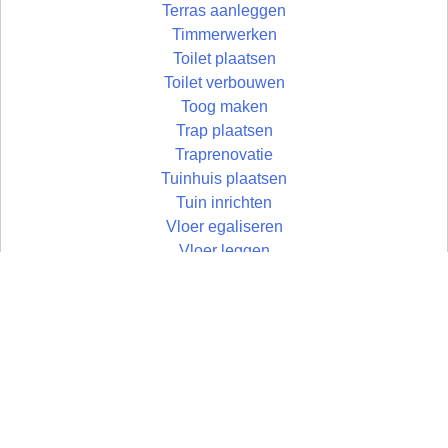
Terras aanleggen
Timmerwerken
Toilet plaatsen
Toilet verbouwen
Toog maken
Trap plaatsen
Traprenovatie
Tuinhuis plaatsen
Tuin inrichten
Vloer egaliseren
Vloer leggen
Vloertegels leggen
Vlonder maken
Wandtegels zetten
Wastafel plaatsen
Zolder aftimmeren
Zolder isoleren
Zoldertrap plaatsen