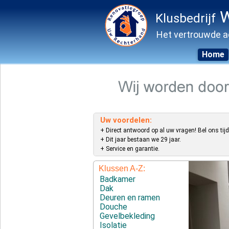
W
Klusbedrijf
Het vertrouwde a
Home
Skip
to
content
Uw voordelen:
+ Direct antwoord op al uw vragen! Bel ons tijd
+ Dit jaar bestaan we 29 jaar.
+ Service en garantie.
Klussen A-Z:
Badkamer
Dak
Deuren en ramen
Douche
Gevelbekleding
Isolatie