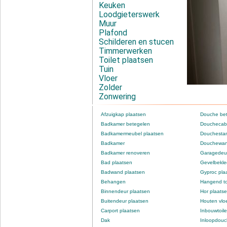
Keuken
Loodgieterswerk
Muur
Plafond
Schilderen en stucen
Timmerwerken
Toilet plaatsen
Tuin
Vloer
Zolder
Zonwering
Afzuigkap plaatsen
Douche be
Badkamer betegelen
Douchecabi
Badkamermeubel plaatsen
Douchestan
Badkamer
Douchewan
Badkamer renoveren
Garagedeur
Bad plaatsen
Gevelbekle
Badwand plaatsen
Gyproc pla
Behangen
Hangend to
Binnendeur plaatsen
Hor plaats
Buitendeur plaatsen
Houten vlo
Carport plaatsen
Inbouwtoile
Dak
Inloopdou