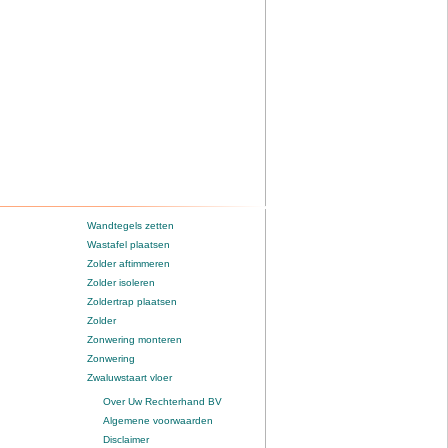
Wandtegels zetten
Wastafel plaatsen
Zolder aftimmeren
Zolder isoleren
Zoldertrap plaatsen
Zolder
Zonwering monteren
Zonwering
Zwaluwstaart vloer
Over Uw Rechterhand BV
Algemene voorwaarden
Disclaimer