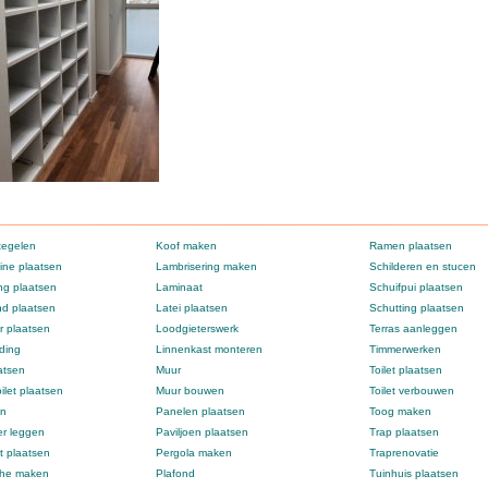
tegelen
Koof maken
Ramen plaatsen
ne plaatsen
Lambrisering maken
Schilderen en stucen
g plaatsen
Laminaat
Schuifpui plaatsen
d plaatsen
Latei plaatsen
Schutting plaatsen
 plaatsen
Loodgieterswerk
Terras aanleggen
ding
Linnenkast monteren
Timmerwerken
atsen
Muur
Toilet plaatsen
ilet plaatsen
Muur bouwen
Toilet verbouwen
en
Panelen plaatsen
Toog maken
er leggen
Paviljoen plaatsen
Trap plaatsen
t plaatsen
Pergola maken
Traprenovatie
che maken
Plafond
Tuinhuis plaatsen