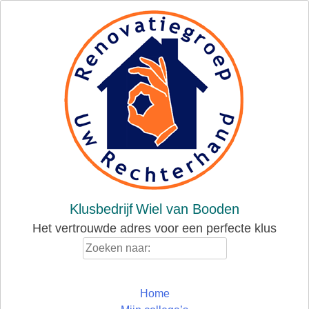
Skip
to
content
Klusbedrijf
Wiel van Booden
Het vertrouwde adres voor een perfecte klus
Zoeken
naar:
Home