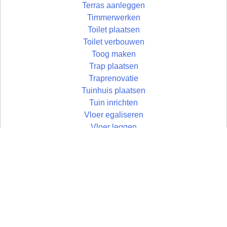
Terras aanleggen
Timmerwerken
Toilet plaatsen
Toilet verbouwen
Toog maken
Trap plaatsen
Traprenovatie
Tuinhuis plaatsen
Tuin inrichten
Vloer egaliseren
Vloer leggen
Vloertegels leggen
Vlonder maken
Wandtegels zetten
Wastafel plaatsen
Zolder aftimmeren
Zolder isoleren
Zoldertrap plaatsen