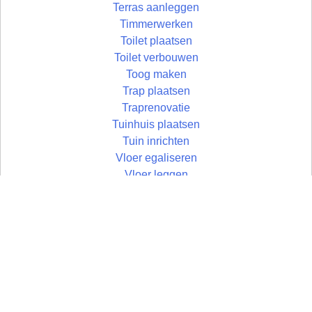
Terras aanleggen
Timmerwerken
Toilet plaatsen
Toilet verbouwen
Toog maken
Trap plaatsen
Traprenovatie
Tuinhuis plaatsen
Tuin inrichten
Vloer egaliseren
Vloer leggen
Vloertegels leggen
Vlonder maken
Wandtegels zetten
Wastafel plaatsen
Zolder aftimmeren
Zolder isoleren
Zoldertrap plaatsen