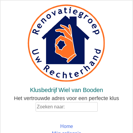
Skip
to
content
Klusbedrijf
Wiel van Booden
Het vertrouwde adres voor een perfecte klus
Zoeken
naar:
Home