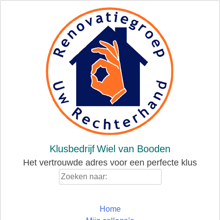
Skip
to
content
Klusbedrijf
Wiel van Booden
Het vertrouwde adres voor een perfecte klus
Zoeken
naar:
Home