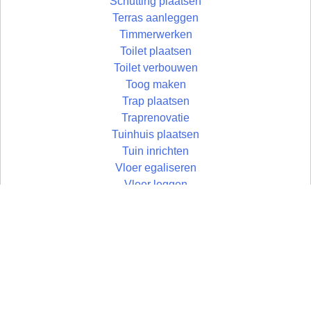
Schutting plaatsen
Terras aanleggen
Timmerwerken
Toilet plaatsen
Toilet verbouwen
Toog maken
Trap plaatsen
Traprenovatie
Tuinhuis plaatsen
Tuin inrichten
Vloer egaliseren
Vloer leggen
Vloertegels leggen
Vlonder maken
Wandtegels zetten
Wastafel plaatsen
Zolder aftimmeren
Zolder isoleren