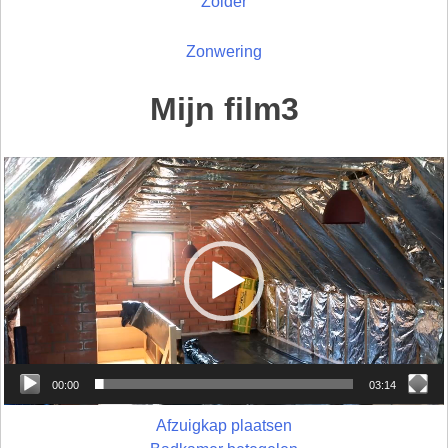
Zolder
Zonwering
Mijn film3
Videospeler
00:00
03:14
Afzuigkap plaatsen