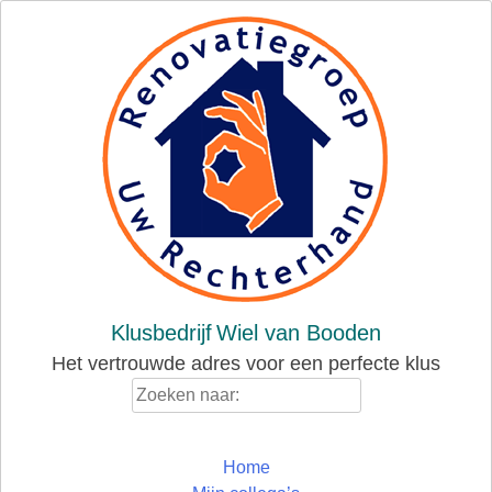
Skip
to
content
Klusbedrijf
Wiel van Booden
Het vertrouwde adres voor een perfecte klus
Zoeken
naar:
Home