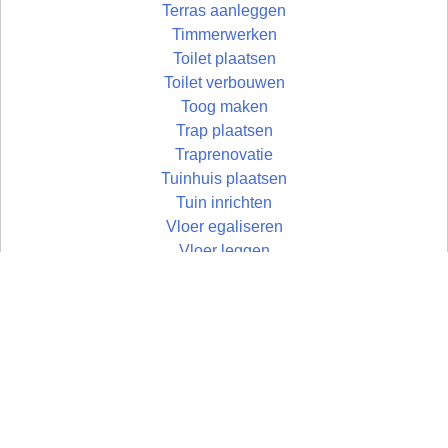
Terras aanleggen
Timmerwerken
Toilet plaatsen
Toilet verbouwen
Toog maken
Trap plaatsen
Traprenovatie
Tuinhuis plaatsen
Tuin inrichten
Vloer egaliseren
Vloer leggen
Vloertegels leggen
Vlonder maken
Wandtegels zetten
Wastafel plaatsen
Zolder aftimmeren
Zolder isoleren
Zoldertrap plaatsen