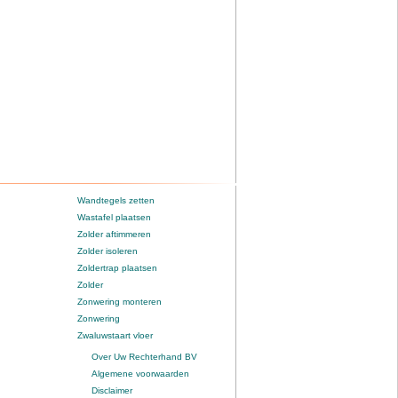
Wandtegels zetten
Wastafel plaatsen
Zolder aftimmeren
Zolder isoleren
Zoldertrap plaatsen
Zolder
Zonwering monteren
Zonwering
Zwaluwstaart vloer
Over Uw Rechterhand BV
Algemene voorwaarden
Disclaimer