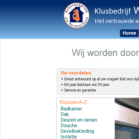
W
Klusbedrijf
Het vertrouwde a
Home
Skip
to
content
Uw voordelen:
+ Direct antwoord op al uw vragen! Bel ons tijd
+ Dit jaar bestaan we 29 jaar.
+ Service en garantie.
Klussen A-Z:
Badkamer
Dak
Deuren en ramen
Douche
Gevelbekleding
Isolatie