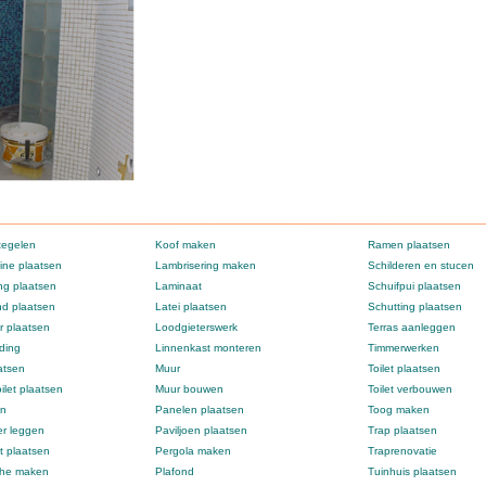
tegelen
Koof maken
Ramen plaatsen
ne plaatsen
Lambrisering maken
Schilderen en stucen
g plaatsen
Laminaat
Schuifpui plaatsen
d plaatsen
Latei plaatsen
Schutting plaatsen
 plaatsen
Loodgieterswerk
Terras aanleggen
ding
Linnenkast monteren
Timmerwerken
atsen
Muur
Toilet plaatsen
ilet plaatsen
Muur bouwen
Toilet verbouwen
en
Panelen plaatsen
Toog maken
er leggen
Paviljoen plaatsen
Trap plaatsen
t plaatsen
Pergola maken
Traprenovatie
che maken
Plafond
Tuinhuis plaatsen