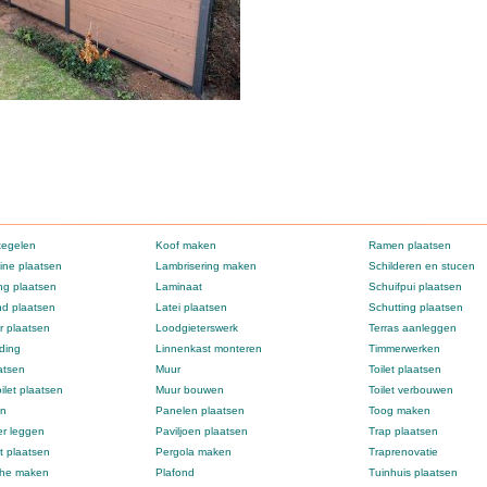
tegelen
Koof maken
Ramen plaatsen
ne plaatsen
Lambrisering maken
Schilderen en stucen
g plaatsen
Laminaat
Schuifpui plaatsen
d plaatsen
Latei plaatsen
Schutting plaatsen
 plaatsen
Loodgieterswerk
Terras aanleggen
ding
Linnenkast monteren
Timmerwerken
atsen
Muur
Toilet plaatsen
ilet plaatsen
Muur bouwen
Toilet verbouwen
en
Panelen plaatsen
Toog maken
er leggen
Paviljoen plaatsen
Trap plaatsen
t plaatsen
Pergola maken
Traprenovatie
che maken
Plafond
Tuinhuis plaatsen