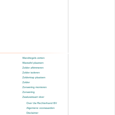
Wandtegels zetten
Wastafel plaatsen
Zolder aftimmeren
Zolder isoleren
Zoldertrap plaatsen
Zolder
Zonwering monteren
Zonwering
Zwaluwstaart vloer
Over Uw Rechterhand BV
Algemene voorwaarden
Disclaimer