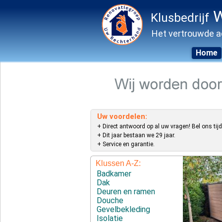
W
Klusbedrijf
Het vertrouwde a
Home
Skip
to
content
Uw voordelen:
+ Direct antwoord op al uw vragen! Bel ons tijd
+ Dit jaar bestaan we 29 jaar.
+ Service en garantie.
Klussen A-Z:
Badkamer
Dak
Deuren en ramen
Douche
Gevelbekleding
Isolatie