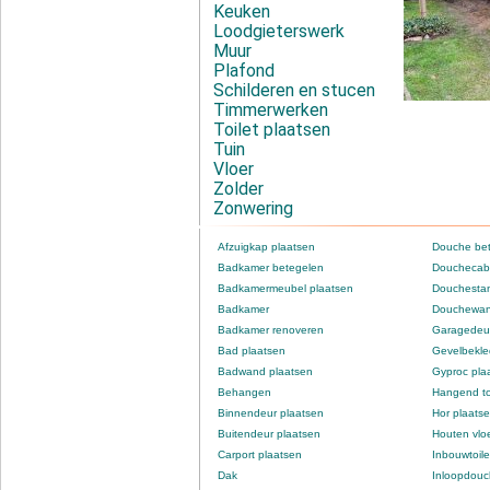
Keuken
Loodgieterswerk
Muur
Plafond
Schilderen en stucen
Timmerwerken
Toilet plaatsen
Tuin
Vloer
Zolder
Zonwering
Afzuigkap plaatsen
Douche be
Badkamer betegelen
Douchecabi
Badkamermeubel plaatsen
Douchestan
Badkamer
Douchewan
Badkamer renoveren
Garagedeur
Bad plaatsen
Gevelbekle
Badwand plaatsen
Gyproc pla
Behangen
Hangend to
Binnendeur plaatsen
Hor plaats
Buitendeur plaatsen
Houten vlo
Carport plaatsen
Inbouwtoile
Dak
Inloopdou