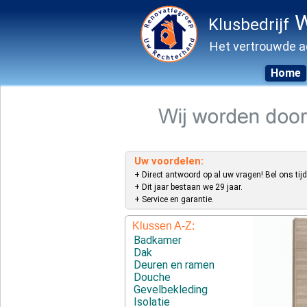
W
Klusbedrijf
Het vertrouwde a
Home
Skip
to
content
Uw voordelen:
+ Direct antwoord op al uw vragen! Bel ons tijd
+ Dit jaar bestaan we 29 jaar.
+ Service en garantie.
Klussen A-Z:
Badkamer
Dak
Deuren en ramen
Douche
Gevelbekleding
Isolatie