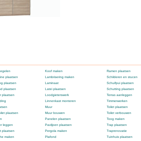
tegelen
Koof maken
Ramen plaatsen
ne plaatsen
Lambrisering maken
Schilderen en stucen
g plaatsen
Laminaat
Schuifpui plaatsen
d plaatsen
Latei plaatsen
Schutting plaatsen
 plaatsen
Loodgieterswerk
Terras aanleggen
ding
Linnenkast monteren
Timmerwerken
atsen
Muur
Toilet plaatsen
ilet plaatsen
Muur bouwen
Toilet verbouwen
en
Panelen plaatsen
Toog maken
er leggen
Paviljoen plaatsen
Trap plaatsen
t plaatsen
Pergola maken
Traprenovatie
che maken
Plafond
Tuinhuis plaatsen