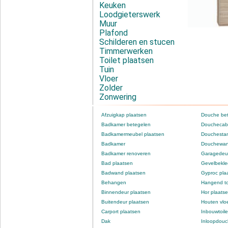
Keuken
Loodgieterswerk
Muur
Plafond
Schilderen en stucen
Timmerwerken
Toilet plaatsen
Tuin
Vloer
Zolder
Zonwering
Afzuigkap plaatsen
Douche be
Badkamer betegelen
Douchecabi
Badkamermeubel plaatsen
Douchestan
Badkamer
Douchewan
Badkamer renoveren
Garagedeur
Bad plaatsen
Gevelbekle
Badwand plaatsen
Gyproc pla
Behangen
Hangend to
Binnendeur plaatsen
Hor plaats
Buitendeur plaatsen
Houten vlo
Carport plaatsen
Inbouwtoile
Dak
Inloopdou