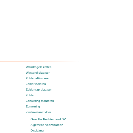
Wandtegels zetten
Wastafel plaatsen
Zolder aftimmeren
Zolder isoleren
Zoldertrap plaatsen
Zolder
Zonwering monteren
Zonwering
Zwaluwstaart vloer
Over Uw Rechterhand BV
Algemene voorwaarden
Disclaimer