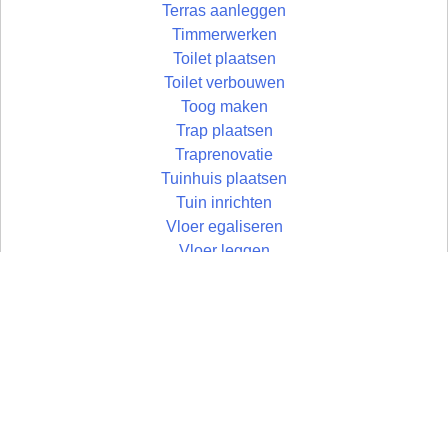
Terras aanleggen
Timmerwerken
Toilet plaatsen
Toilet verbouwen
Toog maken
Trap plaatsen
Traprenovatie
Tuinhuis plaatsen
Tuin inrichten
Vloer egaliseren
Vloer leggen
Vloertegels leggen
Vlonder maken
Wandtegels zetten
Wastafel plaatsen
Zolder aftimmeren
Zolder isoleren
Zoldertrap plaatsen