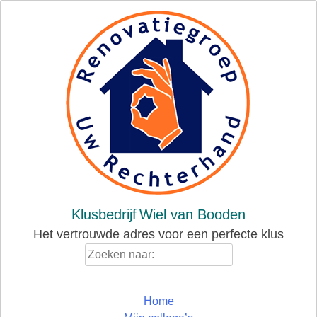
Skip
to
content
Klusbedrijf
Wiel van Booden
Het vertrouwde adres voor een perfecte klus
Zoeken
naar:
Home