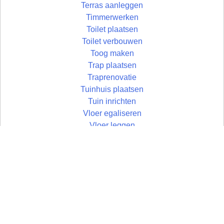
Terras aanleggen
Timmerwerken
Toilet plaatsen
Toilet verbouwen
Toog maken
Trap plaatsen
Traprenovatie
Tuinhuis plaatsen
Tuin inrichten
Vloer egaliseren
Vloer leggen
Vloertegels leggen
Vlonder maken
Wandtegels zetten
Wastafel plaatsen
Zolder aftimmeren
Zolder isoleren
Zoldertrap plaatsen