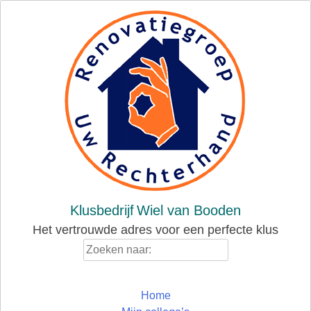
Skip
to
content
Klusbedrijf
Wiel van Booden
Het vertrouwde adres voor een perfecte klus
Zoeken
naar:
Home