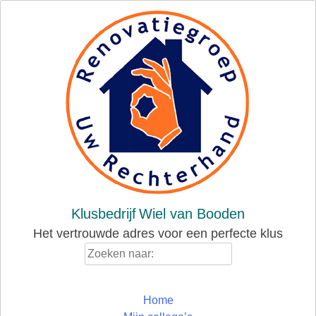
Skip
to
content
Klusbedrijf
Wiel van Booden
Het vertrouwde adres voor een perfecte klus
Zoeken
naar:
Home