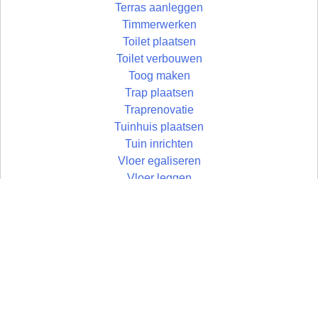
Terras aanleggen
Timmerwerken
Toilet plaatsen
Toilet verbouwen
Toog maken
Trap plaatsen
Traprenovatie
Tuinhuis plaatsen
Tuin inrichten
Vloer egaliseren
Vloer leggen
Vloertegels leggen
Vlonder maken
Wandtegels zetten
Wastafel plaatsen
Zolder aftimmeren
Zolder isoleren
Zoldertrap plaatsen