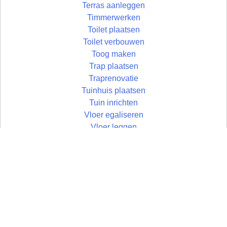
Terras aanleggen
Timmerwerken
Toilet plaatsen
Toilet verbouwen
Toog maken
Trap plaatsen
Traprenovatie
Tuinhuis plaatsen
Tuin inrichten
Vloer egaliseren
Vloer leggen
Vloertegels leggen
Vlonder maken
Wandtegels zetten
Wastafel plaatsen
Zolder aftimmeren
Zolder isoleren
Zoldertrap plaatsen