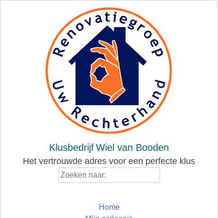
Skip
to
content
Klusbedrijf
Wiel van Booden
Het vertrouwde adres voor een perfecte klus
Zoeken
naar:
Home