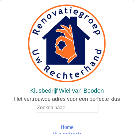
Skip
to
content
Klusbedrijf
Wiel van Booden
Het vertrouwde adres voor een perfecte klus
Zoeken
naar:
Home