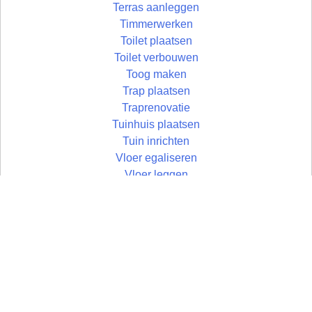
Terras aanleggen
Timmerwerken
Toilet plaatsen
Toilet verbouwen
Toog maken
Trap plaatsen
Traprenovatie
Tuinhuis plaatsen
Tuin inrichten
Vloer egaliseren
Vloer leggen
Vloertegels leggen
Vlonder maken
Wandtegels zetten
Wastafel plaatsen
Zolder aftimmeren
Zolder isoleren
Zoldertrap plaatsen