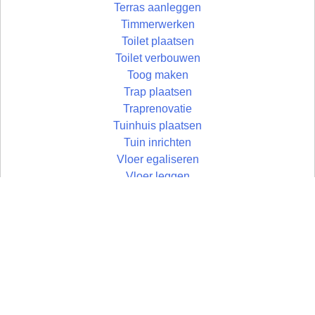
Terras aanleggen
Timmerwerken
Toilet plaatsen
Toilet verbouwen
Toog maken
Trap plaatsen
Traprenovatie
Tuinhuis plaatsen
Tuin inrichten
Vloer egaliseren
Vloer leggen
Vloertegels leggen
Vlonder maken
Wandtegels zetten
Wastafel plaatsen
Zolder aftimmeren
Zolder isoleren
Zoldertrap plaatsen