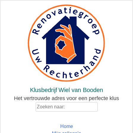
Skip
to
content
Klusbedrijf
Wiel van Booden
Het vertrouwde adres voor een perfecte klus
Zoeken
naar:
Home