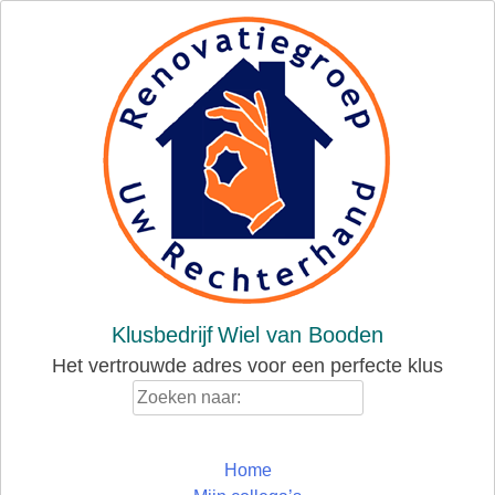
Skip
to
content
Klusbedrijf
Wiel van Booden
Het vertrouwde adres voor een perfecte klus
Zoeken
naar:
Home