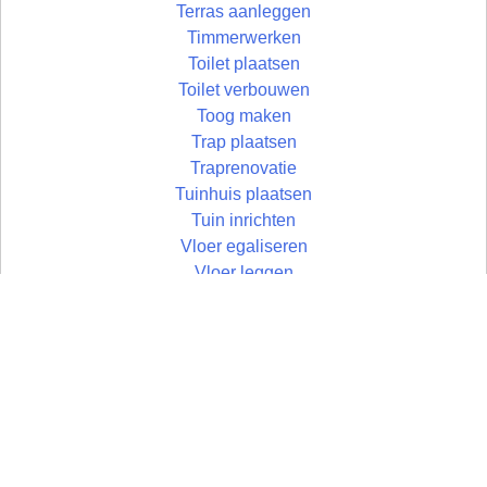
Terras aanleggen
Timmerwerken
Toilet plaatsen
Toilet verbouwen
Toog maken
Trap plaatsen
Traprenovatie
Tuinhuis plaatsen
Tuin inrichten
Vloer egaliseren
Vloer leggen
Vloertegels leggen
Vlonder maken
Wandtegels zetten
Wastafel plaatsen
Zolder aftimmeren
Zolder isoleren
Zoldertrap plaatsen