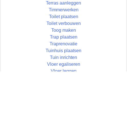
Terras aanleggen
Timmerwerken
Toilet plaatsen
Toilet verbouwen
Toog maken
Trap plaatsen
Traprenovatie
Tuinhuis plaatsen
Tuin inrichten
Vloer egaliseren
Vloer leggen
Vloertegels leggen
Vlonder maken
Wandtegels zetten
Wastafel plaatsen
Zolder aftimmeren
Zolder isoleren
Zoldertrap plaatsen