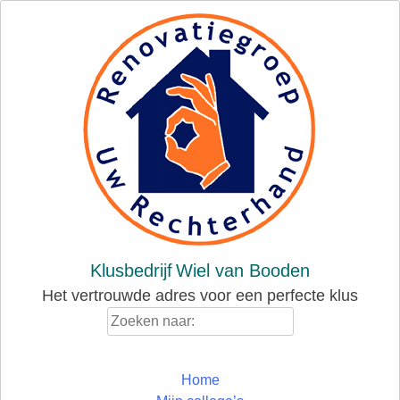
Skip
to
content
Klusbedrijf
Wiel van Booden
Het vertrouwde adres voor een perfecte klus
Zoeken
naar:
Home