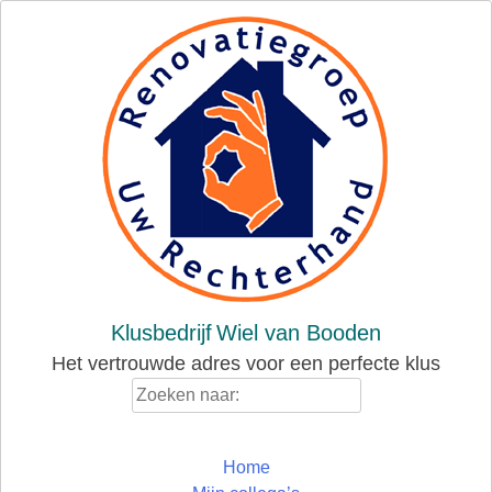
Skip
to
content
Klusbedrijf
Wiel van Booden
Het vertrouwde adres voor een perfecte klus
Zoeken
naar:
Home