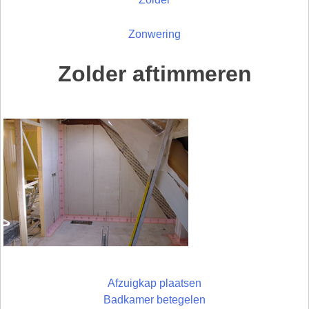
Zonwering
Zolder aftimmeren
Afzuigkap plaatsen
Badkamer betegelen