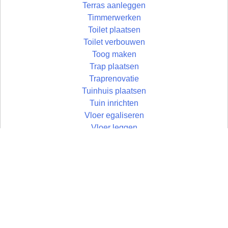
Terras aanleggen
Timmerwerken
Toilet plaatsen
Toilet verbouwen
Toog maken
Trap plaatsen
Traprenovatie
Tuinhuis plaatsen
Tuin inrichten
Vloer egaliseren
Vloer leggen
Vloertegels leggen
Vlonder maken
Wandtegels zetten
Wastafel plaatsen
Zolder aftimmeren
Zolder isoleren
Zoldertrap plaatsen