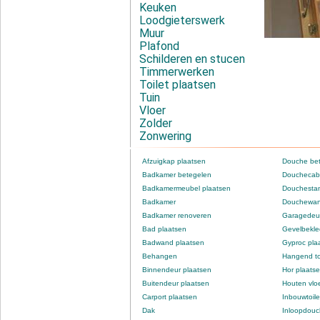
Keuken
Loodgieterswerk
Muur
Plafond
Schilderen en stucen
Timmerwerken
Toilet plaatsen
Tuin
Vloer
Zolder
Zonwering
Afzuigkap plaatsen
Douche be
Badkamer betegelen
Douchecabi
Badkamermeubel plaatsen
Douchestan
Badkamer
Douchewan
Badkamer renoveren
Garagedeur
Bad plaatsen
Gevelbekle
Badwand plaatsen
Gyproc pla
Behangen
Hangend to
Binnendeur plaatsen
Hor plaats
Buitendeur plaatsen
Houten vlo
Carport plaatsen
Inbouwtoile
Dak
Inloopdou