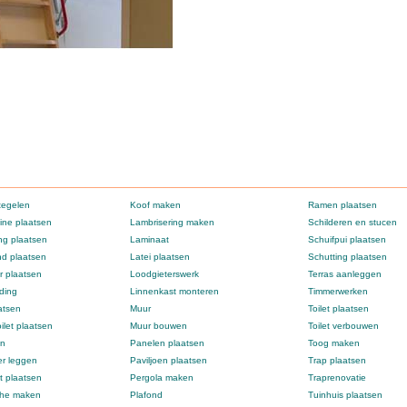
tegelen
Koof maken
Ramen plaatsen
ne plaatsen
Lambrisering maken
Schilderen en stucen
g plaatsen
Laminaat
Schuifpui plaatsen
d plaatsen
Latei plaatsen
Schutting plaatsen
 plaatsen
Loodgieterswerk
Terras aanleggen
ding
Linnenkast monteren
Timmerwerken
atsen
Muur
Toilet plaatsen
ilet plaatsen
Muur bouwen
Toilet verbouwen
en
Panelen plaatsen
Toog maken
er leggen
Paviljoen plaatsen
Trap plaatsen
t plaatsen
Pergola maken
Traprenovatie
che maken
Plafond
Tuinhuis plaatsen