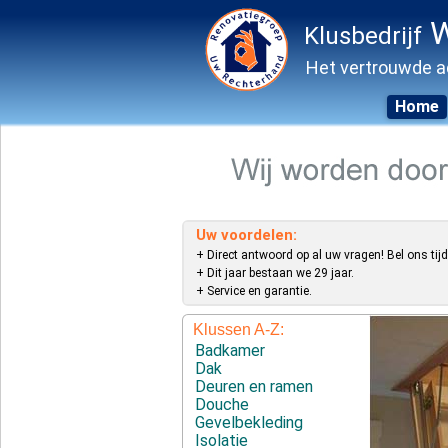
W
Klusbedrijf
Het vertrouwde a
Home
Skip
to
content
Uw voordelen:
+ Direct antwoord op al uw vragen! Bel ons tijd
+ Dit jaar bestaan we 29 jaar.
+ Service en garantie.
Klussen A-Z:
Badkamer
Dak
Deuren en ramen
Douche
Gevelbekleding
Isolatie