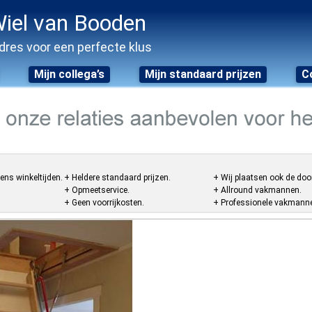
iel van Booden
dres voor een perfecte klus
Mijn collega’s
Mijn standaard prijzen
C
ens winkeltijden.
+ Heldere standaard prijzen.
+ Wij plaatsen ook de doo
+ Opmeetservice.
+ Allround vakmannen.
+ Geen voorrijkosten.
+ Professionele vakmannen