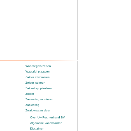
Wandtegels zetten
Wastafel plaatsen
Zolder aftimmeren
Zolder isoleren
Zoldertrap plaatsen
Zolder
Zonwering monteren
Zonwering
Zwaluwstaart vloer
Over Uw Rechterhand BV
Algemene voorwaarden
Disclaimer