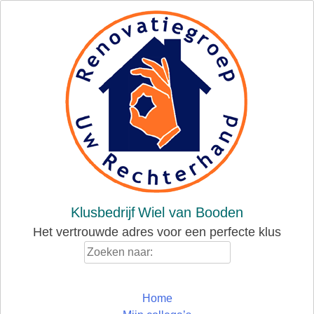
Skip
to
content
Klusbedrijf
Wiel van Booden
Het vertrouwde adres voor een perfecte klus
Zoeken
naar:
Home