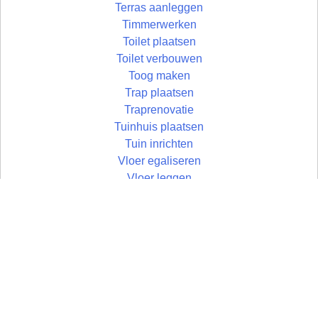
Terras aanleggen
Timmerwerken
Toilet plaatsen
Toilet verbouwen
Toog maken
Trap plaatsen
Traprenovatie
Tuinhuis plaatsen
Tuin inrichten
Vloer egaliseren
Vloer leggen
Vloertegels leggen
Vlonder maken
Wandtegels zetten
Wastafel plaatsen
Zolder aftimmeren
Zolder isoleren
Zoldertrap plaatsen