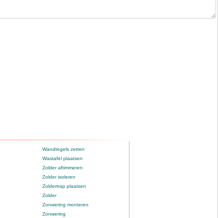
Wandtegels zetten
Wastafel plaatsen
Zolder aftimmeren
Zolder isoleren
Zoldertrap plaatsen
Zolder
Zonwering monteren
Zonwering