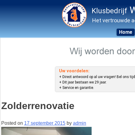
W
Klusbedrijf
Het vertrouwde a
Home
Skip
to
content
Uw voordelen:
+ Direct antwoord op al uw vragen! Bel ons tijd
+ Dit jaar bestaan we 29 jaar.
+ Service en garantie.
Zolderrenovatie
Posted on
17 september 2015
by
admin