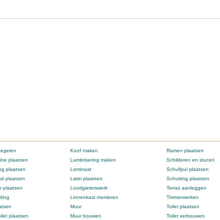
tegelen
Koof maken
Ramen plaatsen
ne plaatsen
Lambrisering maken
Schilderen en stucen
g plaatsen
Laminaat
Schuifpui plaatsen
d plaatsen
Latei plaatsen
Schutting plaatsen
 plaatsen
Loodgieterswerk
Terras aanleggen
ding
Linnenkast monteren
Timmerwerken
atsen
Muur
Toilet plaatsen
ilet plaatsen
Muur bouwen
Toilet verbouwen