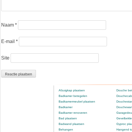
Naam
*
E-mail
*
Site
Afzuigkap plaatsen
Douche be
Badkamer betegelen
Douchecabi
Badkamermeubel plaatsen
Douchestan
Badkamer
Douchewan
Badkamer renoveren
Garagedeur
Bad plaatsen
Gevelbekle
Badwand plaatsen
Gyproc pla
Behangen
Hangend to