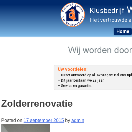
W
Klusbedrijf
Het vertrouwde a
Home
Skip
to
content
Uw voordelen:
+ Direct antwoord op al uw vragen! Bel ons tijd
+ Dit jaar bestaan we 29 jaar.
+ Service en garantie.
Zolderrenovatie
Posted on
17 september 2015
by
admin