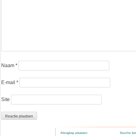
Naam
*
E-mail
*
Site
Afzuigkap plaatsen
Douche be