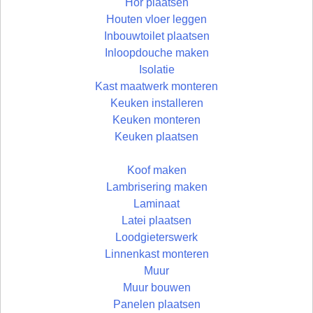
Hor plaatsen
Houten vloer leggen
Inbouwtoilet plaatsen
Inloopdouche maken
Isolatie
Kast maatwerk monteren
Keuken installeren
Keuken monteren
Keuken plaatsen
Koof maken
Lambrisering maken
Laminaat
Latei plaatsen
Loodgieterswerk
Linnenkast monteren
Muur
Muur bouwen
Panelen plaatsen