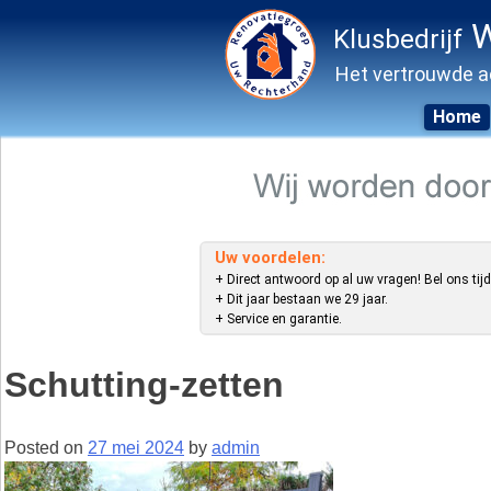
W
Klusbedrijf
Het vertrouwde a
Home
Skip
to
content
Uw voordelen:
+ Direct antwoord op al uw vragen! Bel ons tijd
+ Dit jaar bestaan we 29 jaar.
+ Service en garantie.
Schutting-zetten
Posted on
27 mei 2024
by
admin