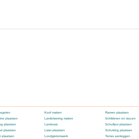
tegelen
Koof maken
Ramen plaatsen
ne plaatsen
Lambrisering maken
Schilderen en stucen
g plaatsen
Laminaat
Schuifpui plaatsen
d plaatsen
Latei plaatsen
Schutting plaatsen
 plaatsen
Loodgieterswerk
Terras aanleggen