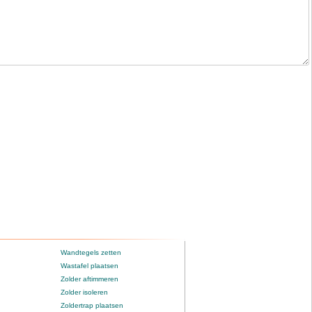
Wandtegels zetten
Wastafel plaatsen
Zolder aftimmeren
Zolder isoleren
Zoldertrap plaatsen