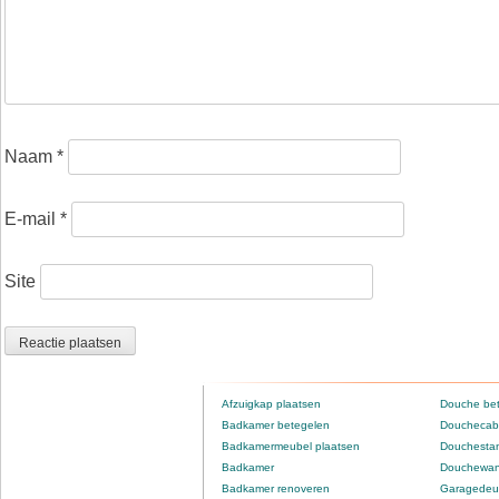
Naam
*
E-mail
*
Site
Afzuigkap plaatsen
Douche be
Badkamer betegelen
Douchecabi
Badkamermeubel plaatsen
Douchestan
Badkamer
Douchewan
Badkamer renoveren
Garagedeur