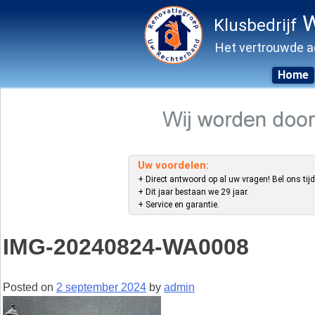
W
Klusbedrijf
Het vertrouwde a
Home
Skip
to
content
Uw voordelen:
+ Direct antwoord op al uw vragen! Bel ons tijd
+ Dit jaar bestaan we 29 jaar.
+ Service en garantie.
IMG-20240824-WA0008
Posted on
2 september 2024
by
admin