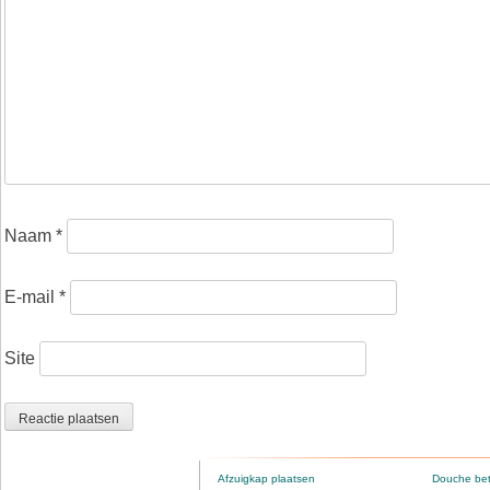
Naam
*
E-mail
*
Site
Afzuigkap plaatsen
Douche be